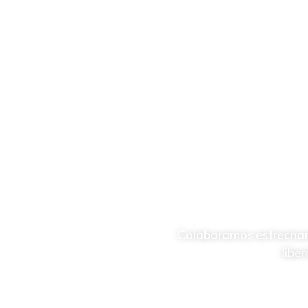
Colaboramos estrechame
libe